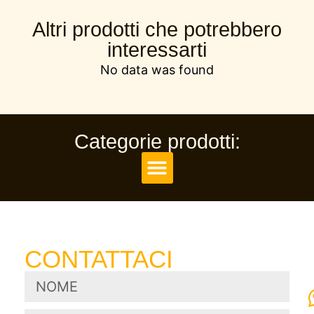
Altri prodotti che potrebbero
interessarti
No data was found
Categorie prodotti:
Teglie, bacinelle e stampi
Telai di infornamento
Sistemi di lavaggio
CONTATTACI