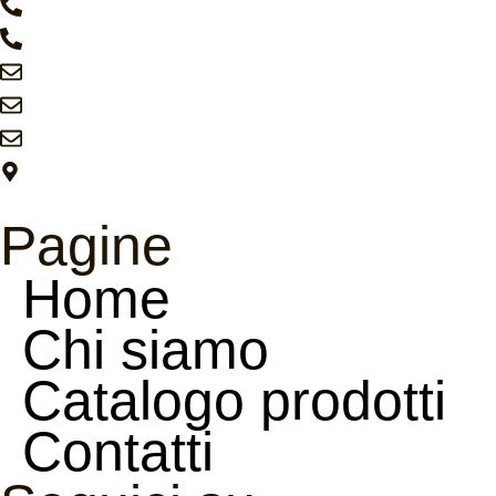
+39 347 3190910
+39 351 848 2892
info@prestas.it
commerciale@prestas.it
amministrazione@prestas.it
37060 Lugagnano (VR)
Pagine
Home
Chi siamo
Catalogo prodotti
Contatti