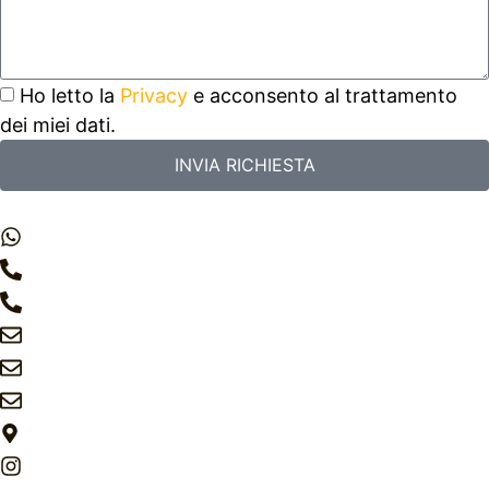
Ho letto la
Privacy
e acconsento al trattamento
dei miei dati.
INVIA RICHIESTA
+39 351 337 2327 (only whatsapp)
+39 347 3190910 (Stefano Presta)
+39 351 848 2892 (Enea Presta)
info@prestas.it
commerciale@prestas.it
amministrazione@prestas.it
37060 Lugagnano (VR)
Prestas_srl