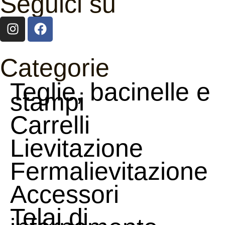
Seguici su
Categorie
Teglie, bacinelle e
stampi
Carrelli
Lievitazione
Fermalievitazione
Accessori
Telai di