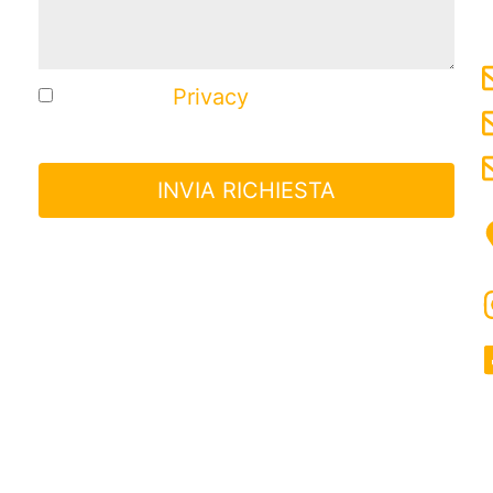
Ho letto la
Privacy
e acconsento al
trattamento dei miei dati.
INVIA RICHIESTA